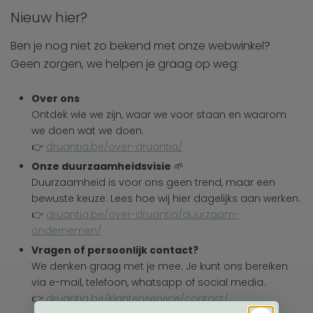
Nieuw hier?
Ben je nog niet zo bekend met onze webwinkel?
Geen zorgen, we helpen je graag op weg:
Over ons
Ontdek wie we zijn, waar we voor staan en waarom
we doen wat we doen.
👉
druantia.be/over-druantia/
Onze duurzaamheidsvisie
🌱
Duurzaamheid is voor ons geen trend, maar een
bewuste keuze. Lees hoe wij hier dagelijks aan werken.
👉
druantia.be/over-druantia/duurzaam-
ondernemen/
Vragen of persoonlijk contact?
We denken graag met je mee. Je kunt ons bereiken
via e-mail, telefoon, whatsapp of social media.
👉
druantia.be/klantenservice/contact/