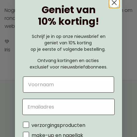
Geniet van
Nogmaals bedankt voor je bezoek, voel je welkom om
10% korting!
rond te kijken en veel plezier met bestellen in onze
webwinkel.
Schrijf je in op onze nieuwsbrief en
💚
geniet van 10% korting
op je eerste of volgende bestelling.
Iris
Ontvang kortingen en acties
exclusief voor nieuwsbriefabonnees.
Voornaam
Email
Interesse
verzorgingsproducten
make-up en nagellak