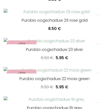
Purobio oogschaduw 25 rose gold
8.50
€
-30%
Purobio oogschaduw 23 silver
Oorspronkelijke
Huidige
8.50
€
5.95
€
prijs
prijs
was:
is:
-30%
8.50 €.
5.95 €.
Purobio oogschaduw 22 moss green
Oorspronkelijke
Huidige
8.50
€
5.95
€
prijs
prijs
was:
is:
8.50 €.
5.95 €.
Purobio oogschaduw 19 grey