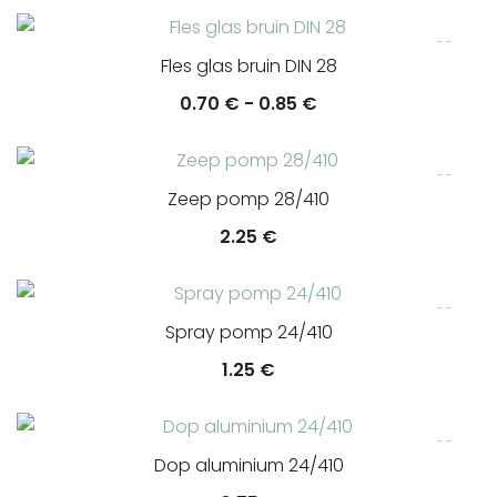
Fles glas bruin DIN 28
Prijsklasse:
0.70
€
-
0.85
€
0.70 €
tot
0.85 €
Zeep pomp 28/410
2.25
€
Spray pomp 24/410
1.25
€
Dop aluminium 24/410