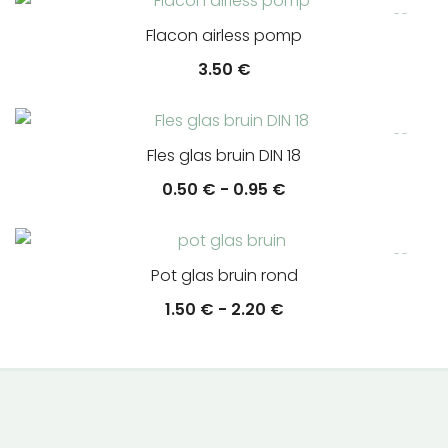
Flacon airless pomp
3.50
€
Fles glas bruin DIN 18
Prijsklasse:
0.50
€
-
0.95
€
0.50 €
tot
0.95 €
Pot glas bruin rond
Prijsklasse:
1.50
€
-
2.20
€
1.50 €
tot
2.20 €