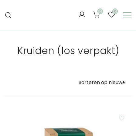
Ga
naar
0
0
de
inhoud
Kruiden (los verpakt)