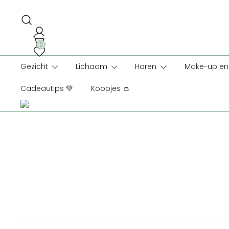
Ga
naar
de
inhoud
0
Gezicht
Lichaam
Haren
Make-up en 
Cadeautips 💚
Koopjes 👛