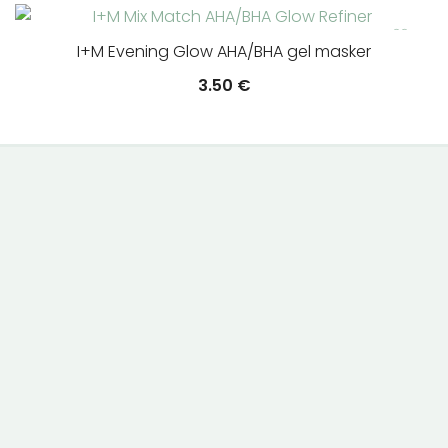
I+M Evening Glow AHA/BHA gel masker
3.50
€