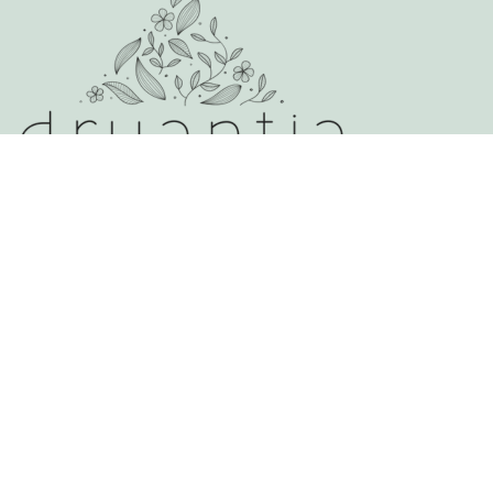
Over Druantia
Over ons
Duurzaam ondernemen