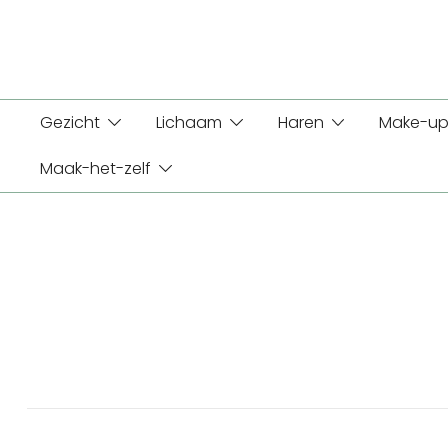
Ga
naar
de
inhoud
Gezicht
Lichaam
Haren
Make-up
Maak-het-zelf