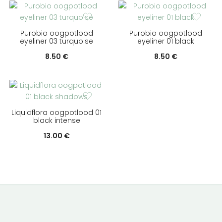
Purobio oogpotlood
Purobio oogpotlood
eyeliner 03 turquoise
eyeliner 01 black
ke
8.50
€
8.50
€
Liquidflora oogpotlood 01
black intense
ke
e
13.00
€