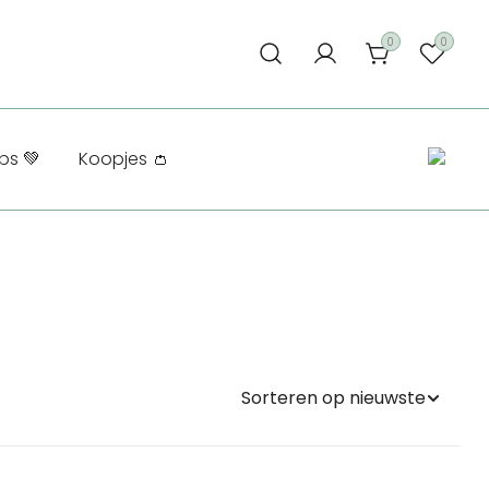
0
0
ps 💚
Koopjes 👛