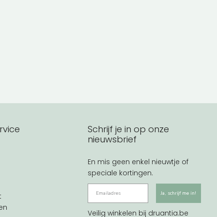
rvice
Schrijf je in op onze
nieuwsbrief
En mis geen enkel nieuwtje of
speciale kortingen.
Ja, schrijf me in!
t
en
Veilig winkelen bij druantia.be