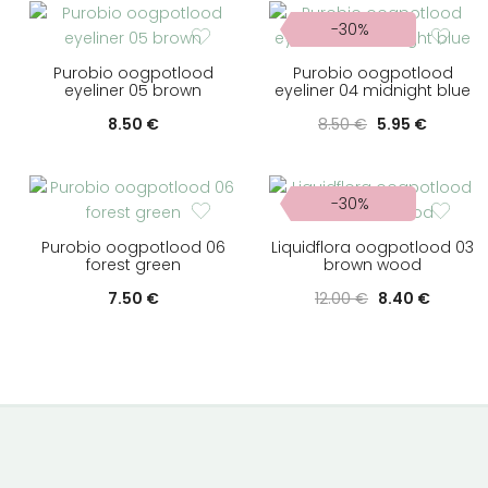
-30%
Purobio oogpotlood
Purobio oogpotlood
eyeliner 05 brown
eyeliner 04 midnight blue
Oorspronkelij
Huidige
8.50
€
8.50
€
5.95
€
prijs
prijs
was:
is:
8.50 €.
5.95 €.
-30%
Purobio oogpotlood 06
Liquidflora oogpotlood 03
forest green
brown wood
Oorspronkelij
Huidig
7.50
€
12.00
€
8.40
€
prijs
prijs
was:
is:
12.00 €.
8.40 €.