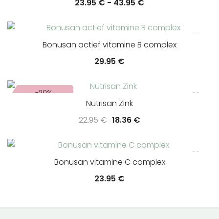
Prijsklasse:
23.95
€
-
43.95
€
23.95 €
tot
43.95 €
Bonusan actief vitamine B complex
29.95
€
-20%
Nutrisan Zink
Oorspronkelijke
Huidige
22.95
€
18.36
€
prijs
prijs
was:
is:
22.95 €.
18.36 €.
Bonusan vitamine C complex
23.95
€