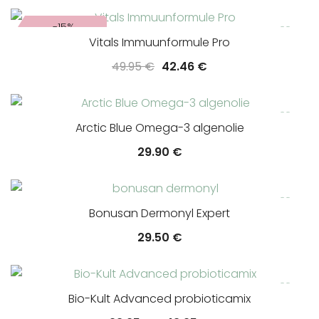
-15%
Vitals Immuunformule Pro
Oorspronkelijke
Huidige
49.95
€
42.46
€
prijs
prijs
was:
is:
49.95 €.
42.46 €.
Arctic Blue Omega-3 algenolie
29.90
€
Bonusan Dermonyl Expert
29.50
€
Bio-Kult Advanced probioticamix