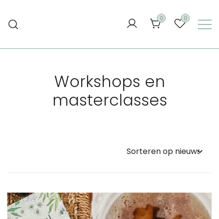
Ga
naar
0
0
de
inhoud
Workshops en
masterclasses