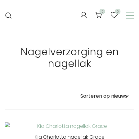
Ga
naar
0
0
de
inhoud
Nagelverzorging en
nagellak
Kia Charlotta nagellak Grace