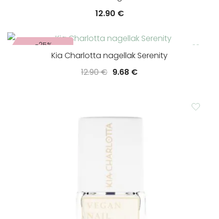
12.90
€
-25%
Kia Charlotta nagellak Serenity
Oorspronkelijke
Huidige
12.90
€
9.68
€
prijs
prijs
was:
is:
12.90 €.
9.68 €.