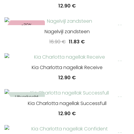
12.90
€
-30%
Nagelvijl zandsteen
Oorspronkelijke
Huidige
16.90
€
11.83
€
prijs
prijs
was:
is:
16.90 €.
11.83 €.
Kia Charlotta nagellak Receive
12.90
€
Uitverkocht
Kia Charlotta nagellak Successfull
12.90
€