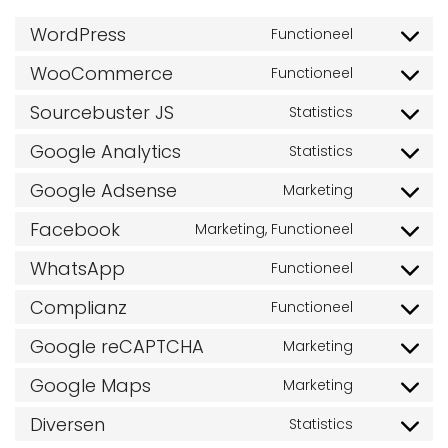
WordPress
Functioneel
Consent
to
WooCommerce
Functioneel
Consent
service
to
Sourcebuster JS
Statistics
wordpress
Consent
service
to
Google Analytics
Statistics
woocomm
Consent
service
to
Google Adsense
Marketing
sourcebust
Consent
service
js
to
Facebook
Marketing, Functioneel
google-
Consent
service
analytics
to
WhatsApp
Functioneel
google-
Consent
service
adsense
to
Complianz
Functioneel
facebook
Consent
service
to
Google reCAPTCHA
Marketing
whatsapp
Consent
service
to
Google Maps
Marketing
complianz
Consent
service
to
Diversen
Statistics
google-
Consent
service