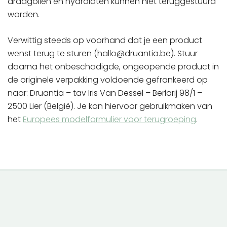
draagoliën en hydrolaten kunnen niet teruggestuurd
worden.
Verwittig steeds op voorhand dat je een product
wenst terug te sturen (hallo@druantia.be). Stuur
daarna het onbeschadigde, ongeopende product in
de originele verpakking voldoende gefrankeerd op
naar: Druantia – tav Iris Van Dessel – Berlarij 98/1 –
2500 Lier (België). Je kan hiervoor gebruikmaken van
het
Europees modelformulier voor terugroeping
.