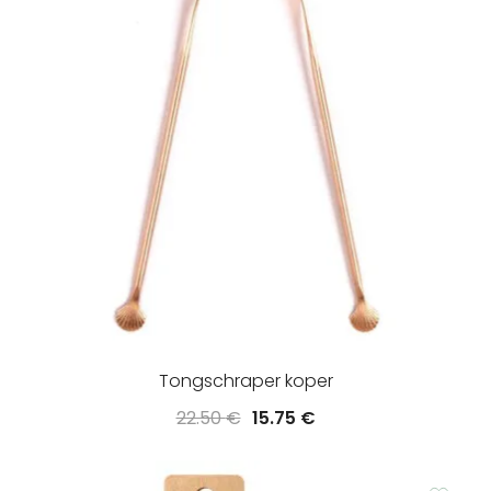
Tongschraper koper
Oorspronkelijke
Huidige
22.50
€
15.75
€
prijs
prijs
was:
is: