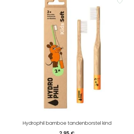
22.50 €.
15.75 €.
Hydrophil bamboe tandenborstel kind
2.95
€