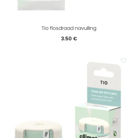
Tio flosdraad navulling
3.50
€