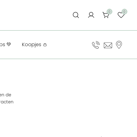
0
0
ps 💚
Koopjes 👛
 en de
racten