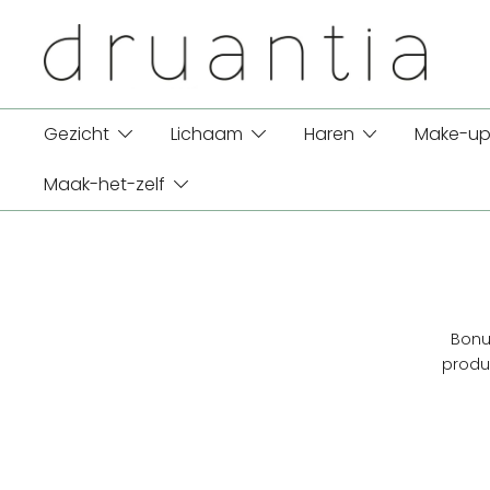
Ga
naar
de
inhoud
Gezicht
Lichaam
Haren
Make-up
Maak-het-zelf
Bonus
produ