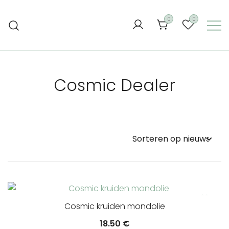
Ga
naar
0
0
de
inhoud
Cosmic Dealer
Cosmic kruiden mondolie
18.50
€