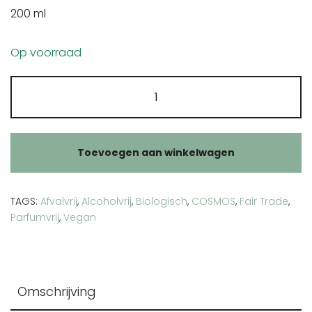
200 ml
Op voorraad
Druivenpit
olie
aantal
Toevoegen aan winkelwagen
TAGS:
Afvalvrij
,
Alcoholvrij
,
Biologisch
,
COSMOS
,
Fair Trade
,
Parfumvrij
,
Vegan
Omschrijving