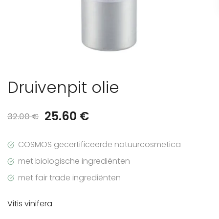
Druivenpit olie
Oorspronkelijke
Huidige
25.60
€
32.00
€
prijs
prijs
COSMOS gecertificeerde natuurcosmetica
was:
is:
met biologische ingrediënten
32.00 €.
25.60 €.
met fair trade ingrediënten
Vitis vinifera