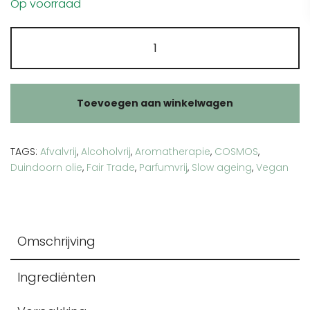
Op voorraad
Duindoorn
olie
aantal
Toevoegen aan winkelwagen
TAGS:
Afvalvrij
,
Alcoholvrij
,
Aromatherapie
,
COSMOS
,
Duindoorn olie
,
Fair Trade
,
Parfumvrij
,
Slow ageing
,
Vegan
Omschrijving
Ingrediënten