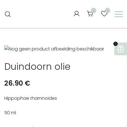
Ga
naar
0
0
de
inhoud
0
Duindoorn olie
26.90
€
Hippophae rhamnoides
50 ml