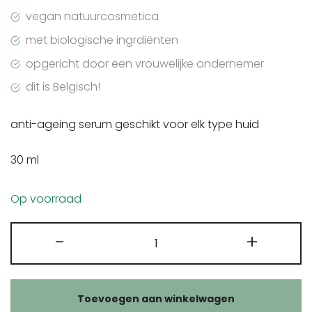
vegan natuurcosmetica
met biologische ingrdiënten
opgericht door een vrouwelijke ondernemer
dit is Belgisch!
anti-ageing serum geschikt voor elk type huid
30 ml
Op voorraad
Enfleur
-
+
Vitamine
C
antioxidant
Toevoegen aan winkelwagen
booster