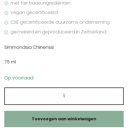
met fair trade ingrediënten
vegan gecertificeerd
CSE gecertificeerde duurzame onderneming
gecreëerd en geproduceerd in Zwitserland
Simmondsia Chinensis
75 ml
Op voorraad
Farfalla
Jojoba
olie
aantal
Toevoegen aan winkelwagen