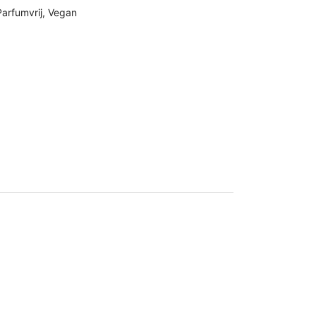
Parfumvrij
,
Vegan