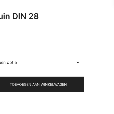
uin DIN 28
rijsklasse:
.70 €
ot
.85 €
TOEVOEGEN AAN WINKELWAGEN