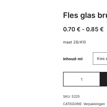
Fles glas br
P
0.70
€
-
0.85
€
0
maat 28/410
t
0
inhoud-ml
Fles
glas
bruin
DIN
SKU:
5225
28
CATEGORIE:
Verpakkingen
aantal