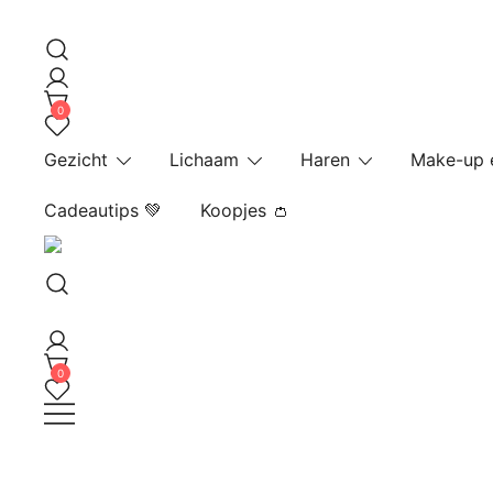
Ga
naar
de
inhoud
0
Gezicht
Lichaam
Haren
Make-up 
Cadeautips 💚
Koopjes 👛
0