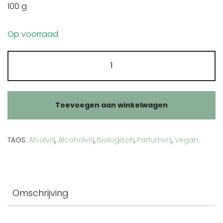
100 g
Op voorraad
Framboos
bladeren
aantal
Toevoegen aan winkelwagen
TAGS:
Afvalvrij
,
Alcoholvrij
,
Biologisch
,
Parfumvrij
,
Vegan
Omschrijving