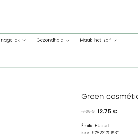
nagellak
Gezondheid
Maak-het-zelf
Green cosméti
Oorspronkelij
Huidig
12.75
€
17.00
€
prijs
prijs
Émilie Hébert
was:
is:
isbn 9782317015311