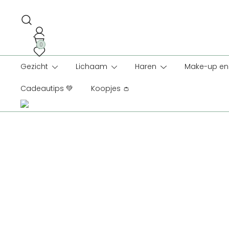
Ga
naar
de
inhoud
0
Gezicht
Lichaam
Haren
Make-up en 
Cadeautips 💚
Koopjes 👛
-25%