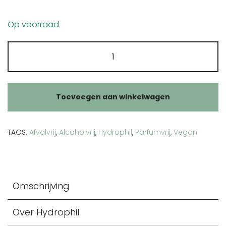
Op voorraad
Hydrophil
zeepzakje
sisal
aantal
Toevoegen aan winkelwagen
TAGS:
Afvalvrij
,
Alcoholvrij
,
Hydrophil
,
Parfumvrij
,
Vegan
Omschrijving
Over Hydrophil