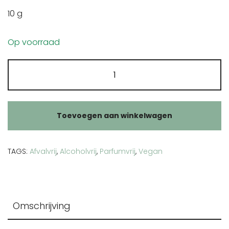
10 g
Op voorraad
Ijzeroxide
zwart
kleurpigment
aantal
Toevoegen aan winkelwagen
TAGS:
Afvalvrij
,
Alcoholvrij
,
Parfumvrij
,
Vegan
Omschrijving