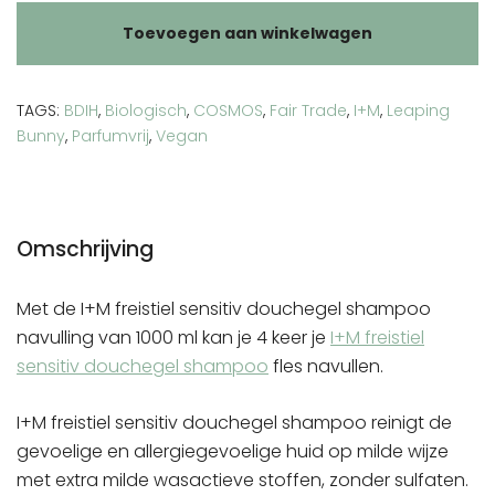
douchegel
Toevoegen aan winkelwagen
shampoo
navulling
aantal
TAGS:
BDIH
,
Biologisch
,
COSMOS
,
Fair Trade
,
I+M
,
Leaping
Bunny
,
Parfumvrij
,
Vegan
Omschrijving
Met de I+M freistiel sensitiv douchegel shampoo
navulling van 1000 ml kan je 4 keer je
I+M freistiel
sensitiv douchegel shampoo
fles navullen.
I+M freistiel sensitiv douchegel shampoo reinigt de
gevoelige en allergiegevoelige huid op milde wijze
met extra milde wasactieve stoffen, zonder sulfaten.