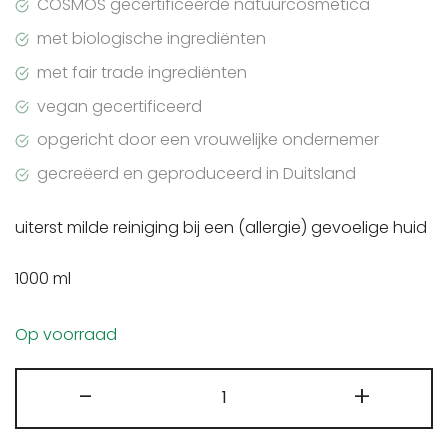
COSMOS gecertificeerde natuurcosmetica
met biologische ingrediënten
met fair trade ingrediënten
vegan gecertificeerd
opgericht door een vrouwelijke ondernemer
gecreëerd en geproduceerd in Duitsland
uiterst milde reiniging bij een (allergie) gevoelige huid
1000 ml
Op voorraad
I+M
-
+
Freistiel
Sensitiv