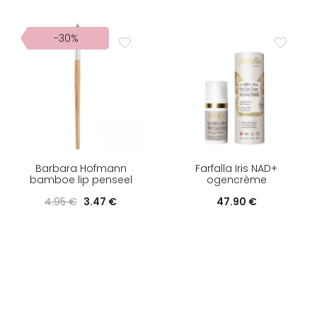
-30%
Barbara Hofmann
Farfalla Iris NAD+
bamboe lip penseel
ogencrème
Oorspronkelijke
Huidige
4.95
€
3.47
€
47.90
€
prijs
prijs
was:
is:
4.95 €.
3.47 €.