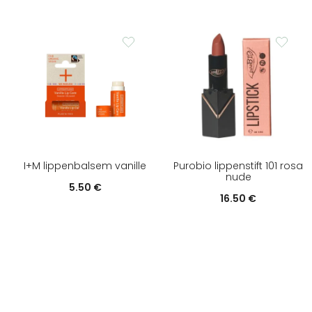
I+M lippenbalsem vanille
Purobio lippenstift 101 rosa
nude
5.50
€
16.50
€