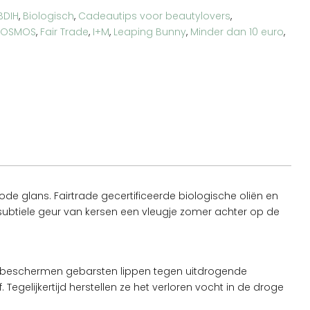
BDIH
,
Biologisch
,
Cadeautips voor beautylovers
,
OSMOS
,
Fair Trade
,
I+M
,
Leaping Bunny
,
Minder dan 10 euro
,
de glans. Fairtrade gecertificeerde biologische oliën en
 subtiele geur van kersen een vleugje zomer achter op de
Ze beschermen gebarsten lippen tegen uitdrogende
gelijkertijd herstellen ze het verloren vocht in de droge