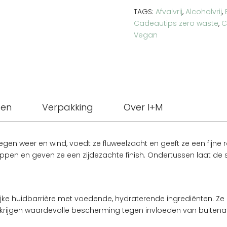
cherry
TAGS:
Afvalvrij
,
Alcoholvrij
,
aantal
Cadeautips zero waste
,
C
Vegan
ten
Verpakking
Over I+M
en weer en wind, voedt ze fluweelzacht en geeft ze een fijne ro
ippen en geven ze een zijdezachte finish. Ondertussen laat de
lijke huidbarrière met voedende, hydraterende ingrediënten. 
ijgen waardevolle bescherming tegen invloeden van buitenaf. Te