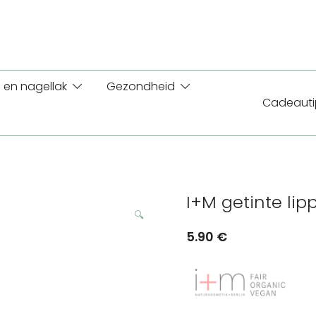
 en nagellak
Gezondheid
Cadeauti
I+M getinte li
🔍
5.90
€