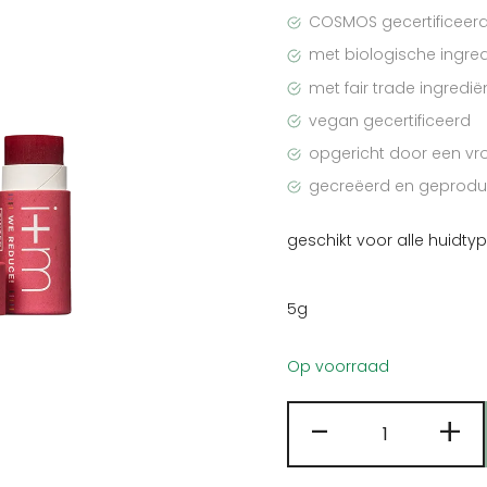
COSMOS gecertificeer
met biologische ingre
met fair trade ingredië
vegan gecertificeerd
opgericht door een vr
gecreëerd en geproduc
geschikt voor alle huidty
5g
Op voorraad
I+M
-
+
getinte
lippenbalse