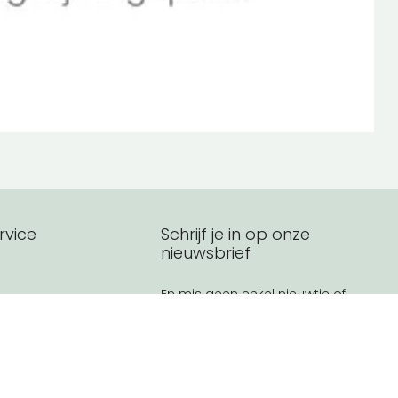
rvice
Schrijf je in op onze
nieuwsbrief
En mis geen enkel nieuwtje of
speciale kortingen.
Ja, schrijf me in!
t
en
Veilig winkelen bij druantia.be