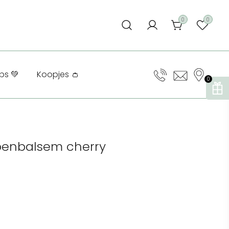
0
0
ps 💚
Koopjes 👛
0
ppenbalsem cherry