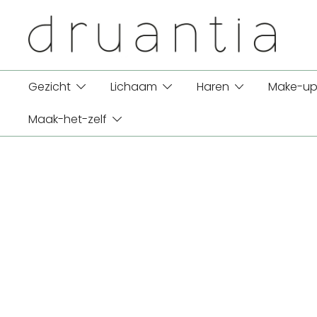
Ga
naar
de
inhoud
Gezicht
Lichaam
Haren
Make-up
Maak-het-zelf