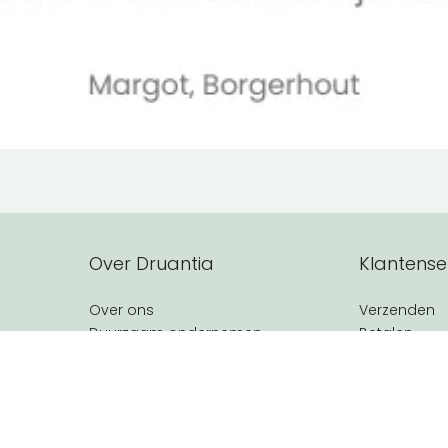
Over Druantia
Klantense
Over ons
Verzenden
Duurzaam ondernemen
Betalen
Terugsturen
Ontdek al onze merken
Over natuurcosmetica
Mijn accoun
Punten spar
Persoonlijk advies