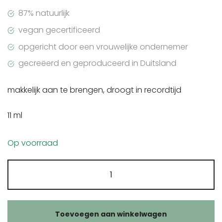
87% natuurlijk
vegan gecertificeerd
opgericht door een vrouwelijke ondernemer
gecreëerd en geproduceerd in Duitsland
makkelijk aan te brengen, droogt in recordtijd
11 ml
Op voorraad
Kia
Charlotta
nagellak
top
Toevoegen aan winkelwagen
coat