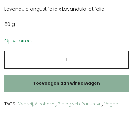
Lavandula angustifolia x Lavandula latifolia
80 g
Op voorraad
Lavendel
bloemen
aantal
Toevoegen aan winkelwagen
TAGS:
Afvalvrij
,
Alcoholvrij
,
Biologisch
,
Parfumvrij
,
Vegan