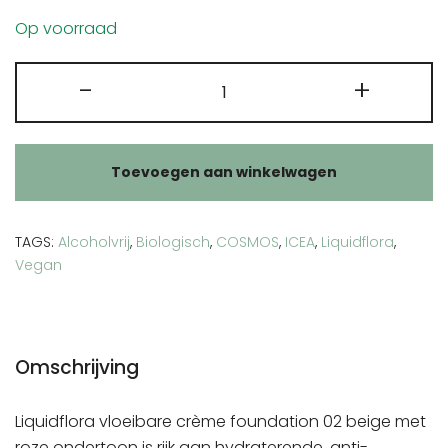
Op voorraad
Liquidflora
-
+
vloeibare
crème
foundation
Toevoegen aan winkelwagen
02
beige
aantal
TAGS:
Alcoholvrij
,
Biologisch
,
COSMOS
,
ICEA
,
Liquidflora
,
Vegan
Omschrijving
Liquidflora vloeibare crème foundation 02 beige met
roze ondertoon is rijk aan hydraterende, anti-