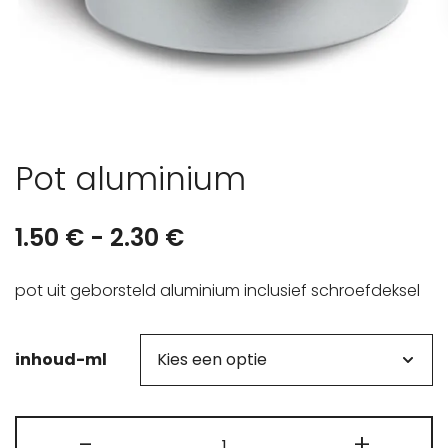
Pot aluminium
Prijsklasse:
1.50
€
-
2.30
€
1.50 €
pot uit geborsteld aluminium inclusief schroefdeksel
tot
2.30 €
inhoud-ml
Pot
-
+