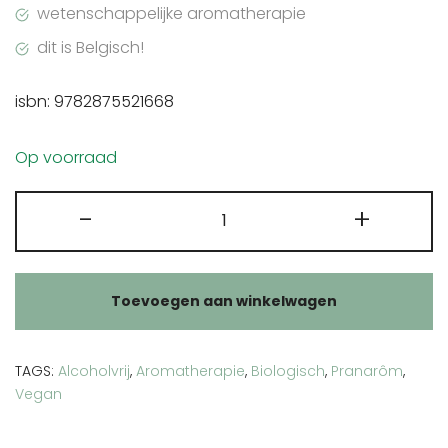
wetenschappelijke aromatherapie
dit is Belgisch!
isbn: 9782875521668
Op voorraad
Praktische
-
+
gids
Do
It
Toevoegen aan winkelwagen
Yourself
met
etherische
TAGS:
Alcoholvrij
,
Aromatherapie
,
Biologisch
,
Pranarôm
,
oliën
Vegan
aantal