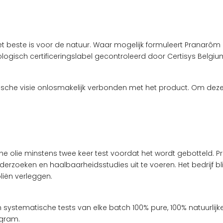
beste is voor de natuur. Waar mogelijk formuleert Pranarôm h
logisch certificeringslabel gecontroleerd door Certisys Belgiu
gische visie onlosmakelijk verbonden met het product. Om dez
ische olie minstens twee keer test voordat het wordt gebott
nderzoeken en haalbaarheidsstudies uit te voeren. Het bedrijf bl
iën verleggen.
ystematische tests van elke batch 100% pure, 100% natuurlijke
gram.