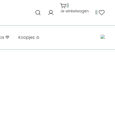
0
Je winkelwagen
0
ps 💚
Koopjes 👛