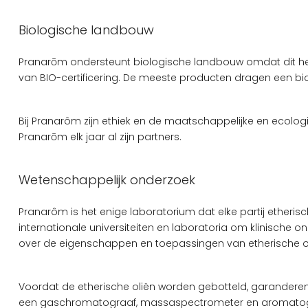
Biologische landbouw
Pranarōm ondersteunt biologische landbouw omdat dit het 
van BIO-certificering. De meeste producten dragen een bio
Bij Pranarôm zijn ethiek en de maatschappelijke en ecolo
Pranarōm elk jaar al zijn partners.
Wetenschappelijk onderzoek
Pranarôm is het enige laboratorium dat elke partij ether
internationale universiteiten en laboratoria om klinische o
over de eigenschappen en toepassingen van etherische ol
Voordat de etherische oliën worden gebotteld, garanderen s
een gaschromatograaf, massaspectrometer en aromato