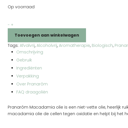
Op voorraad
Pranarôm
-
+
Macadamia
Toevoegen aan winkelwagen
olie
aantal
Tags:
Afvalvrij
,
Alcoholvrij
,
Aromatherapie
,
Biologisch
,
Prana
Omschrijving
Gebruik
Ingrediënten
Verpakking
Over Pranarôm
FAQ draagoliën
Pranarôm Macadamia olie is een niet-vette olie, heerlijk 
macadamia olie de cellen tegen oxidatie en helpt bij het he