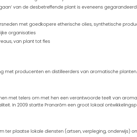
aan’ van de desbetreffende plant is eveneens gegarandeerd (
t versneden met goedkopere etherische olies, synthetische prod
jke organisaties
eaus, van plant tot fles
 met producenten en distilleerders van aromatische planten.
 met telers om met hen een verantwoorde teelt van aromatisch
teit. In 2009 startte Pranarōm een ​​groot lokaal ontwikkelings
ōm ter plaatse lokale diensten (artsen, verpleging, onderwijs)