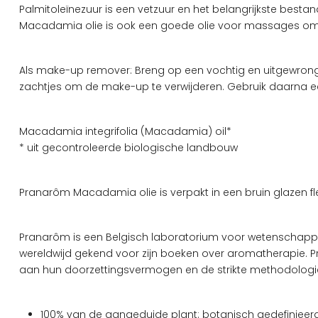
Palmitoleïnezuur is een vetzuur en het belangrijkste best
Macadamia olie is ook een goede olie voor massages omd
Als make-up remover: Breng op een vochtig en uitgewrongen
zachtjes om de make-up te verwijderen. Gebruik daarna ee
Macadamia integrifolia (Macadamia) oil*
* uit gecontroleerde biologische landbouw
Pranarôm Macadamia olie is verpakt in een bruin glazen fle
Pranarôm is een Belgisch laboratorium voor wetenschappe
wereldwijd gekend voor zijn boeken over aromatherapie. P
aan hun doorzettingsvermogen en de strikte methodolog
100% van de aangeduide plant: botanisch gedefinieer