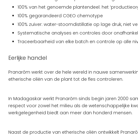
100% van het genoemde plantendeel: het ‘productieorg
100% gegarandeerd CGEO chemotype
100% zuiver: water-stoomdistillatie op lage druk, nie
Systematische analyses en controles door onafhankeli
Traceerbaarheid van elke batch en controle op alle niv
Eerlijke handel
Pranarōm werkt over de hele wereld in nauwe samenwerking
etherische oliën van de plant tot de fles controleren.
In Madagaskar werkt Pranarōm sinds begin jaren 2000 samen
respect voor zowel het milieu als de wetenschappelijke kwali
werkgelegenheid biedt aan meer dan honderd mensen.
Naast de productie van etherische oliën ontwikkelt Pranar