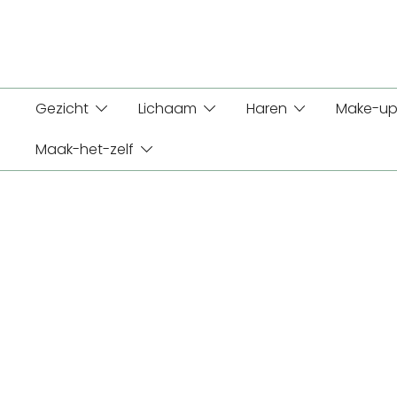
Ga
naar
de
inhoud
Gezicht
Lichaam
Haren
Make-up
Maak-het-zelf