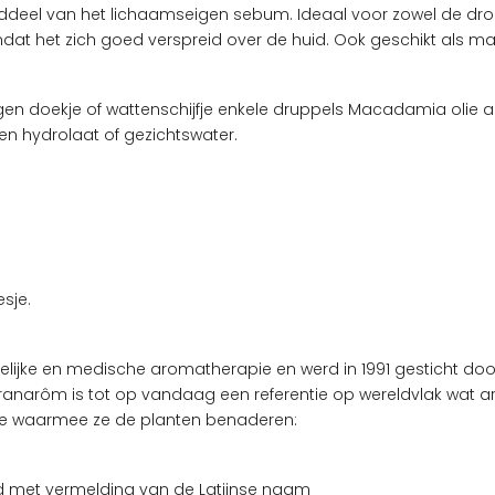
anddeel van het lichaamseigen sebum. Ideaal voor zowel de drog
at het zich goed verspreid over de huid. Ook geschikt als m
 doekje of wattenschijfje enkele druppels Macadamia olie aan.
n hydrolaat of gezichtswater.
sje.
lijke en medische aromatherapie en werd in 1991 gesticht d
ranarôm is tot op vandaag een referentie op wereldvlak wat ar
ie waarmee ze de planten benaderen:
d met vermelding van de Latijnse naam