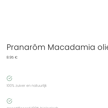
Pranarôm Macadamia oli
8.95
€
100% zuiver en natuurlijk