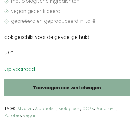
met biologische ingrediënten
vegan gecertificeerd
gecreëerd en geproduceerd in Italië
ook geschikt voor de gevoelige huid
1,3 g
Op voorraad
Toevoegen aan winkelwagen
TAGS:
Afvalvrij
,
Alcoholvrij
,
Biologisch
,
CCPB
,
Parfumvrij
,
Purobio
,
Vegan