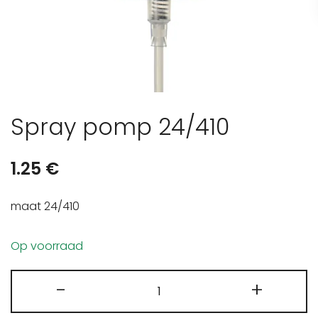
Spray pomp 24/410
1.25
€
maat 24/410
Op voorraad
Spray
-
+
pomp
24/410