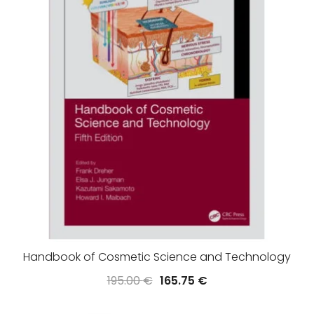
Handbook of Cosmetic Science and Technology
Oorspronkelijke
Huidige
195.00
€
165.75
€
prijs
prijs