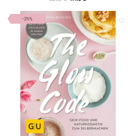
prijs
prijs
was:
is:
-25%
22.90 €.
17.18 €.