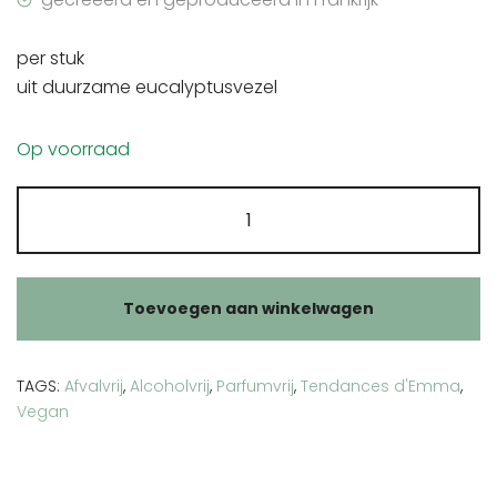
per stuk
uit duurzame eucalyptusvezel
Op voorraad
Wasbaar
wattenschijfje
eucalyptus
aantal
Toevoegen aan winkelwagen
TAGS:
Afvalvrij
,
Alcoholvrij
,
Parfumvrij
,
Tendances d'Emma
,
Vegan