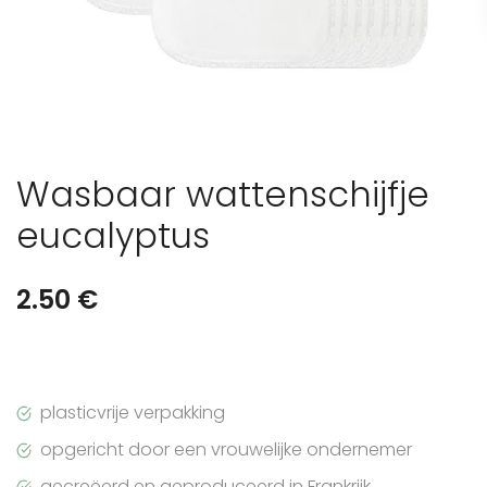
Wasbaar wattenschijfje
eucalyptus
2.50
€
plasticvrije verpakking
opgericht door een vrouwelijke ondernemer
gecreëerd en geproduceerd in Frankrijk