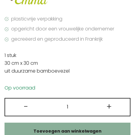
plasticvrije verpakking
opgericht door een vrouwelijke ondernemer
gecreëerd en geproduceerd in Frankrijk
1 stuk
30 cm x 30 cm
uit duurzame bamboevezel
Op voorraad
Wasbare
-
+
gezichtsdoek
bamboe
aantal
Toevoegen aan winkelwagen