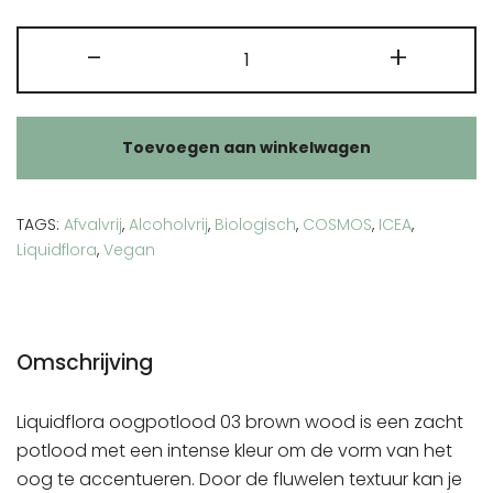
Liquidflora
-
+
oogpotlood
03
brown
Toevoegen aan winkelwagen
wood
aantal
TAGS:
Afvalvrij
,
Alcoholvrij
,
Biologisch
,
COSMOS
,
ICEA
,
Liquidflora
,
Vegan
Omschrijving
Liquidflora oogpotlood 03 brown wood is een zacht
potlood met een intense kleur om de vorm van het
oog te accentueren. Door de fluwelen textuur kan je