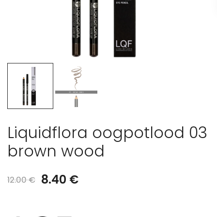
Liquidflora oogpotlood 03
brown wood
Oorspronkelijke
Huidige
8.40
€
12.00
€
prijs
prijs