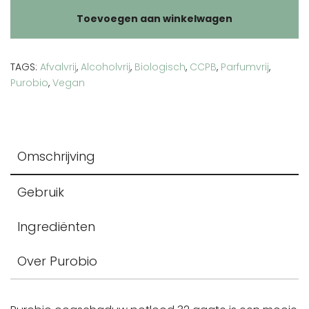
32
Toevoegen aan winkelwagen
agate
aantal
TAGS:
Afvalvrij
,
Alcoholvrij
,
Biologisch
,
CCPB
,
Parfumvrij
,
Purobio
,
Vegan
Omschrijving
Gebruik
Ingrediënten
Over Purobio