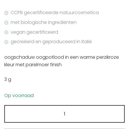
CCPB gecertificeerde natuurcosmetica
met biologische ingrediënten
vegan gecertificeerd
gecreëerd en geproduceerd in Italië
oogschaduw oogpotlood in een warme perzikroze
kleur met parelmoer finish
3 g
Op voorraad
Purobio
oogschaduw
potlood