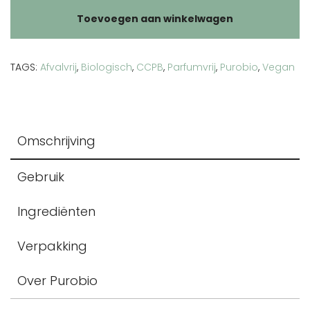
one
Toevoegen aan winkelwagen
03
aantal
TAGS:
Afvalvrij
,
Biologisch
,
CCPB
,
Parfumvrij
,
Purobio
,
Vegan
Omschrijving
Gebruik
Ingrediënten
Verpakking
Over Purobio