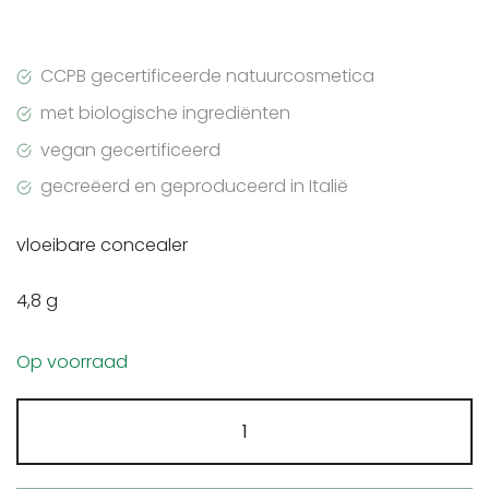
CCPB gecertificeerde natuurcosmetica
met biologische ingrediënten
vegan gecertificeerd
gecreëerd en geproduceerd in Italië
vloeibare concealer
4,8 g
Op voorraad
Purobio
concealer
perfect