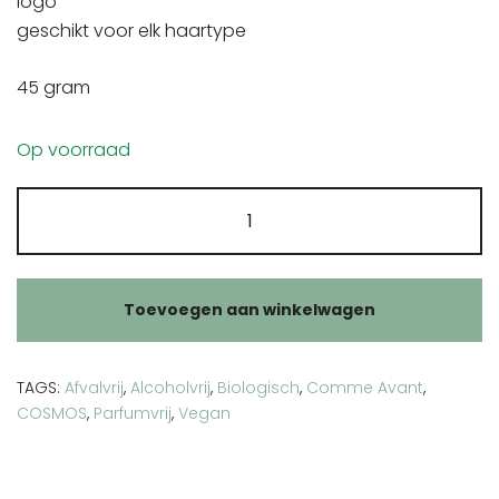
geschikt voor elk haartype
45 gram
Op voorraad
Comme
Avant
conditioner
aantal
Toevoegen aan winkelwagen
TAGS:
Afvalvrij
,
Alcoholvrij
,
Biologisch
,
Comme Avant
,
COSMOS
,
Parfumvrij
,
Vegan