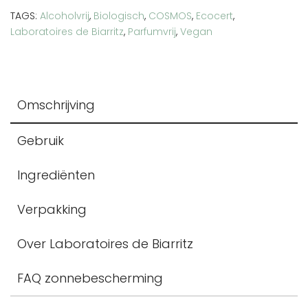
SPF50
TAGS:
Alcoholvrij
,
Biologisch
,
COSMOS
,
Ecocert
,
beige
Laboratoires de Biarritz
,
Parfumvrij
,
Vegan
aantal
Omschrijving
Gebruik
Ingrediënten
Verpakking
Over Laboratoires de Biarritz
FAQ zonnebescherming