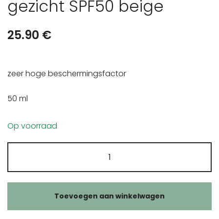
gezicht SPF50 beige
25.90
€
zeer hoge beschermingsfactor
50 ml
Op voorraad
Laboratoires
de
Biarritz
getinte
Toevoegen aan winkelwagen
zonnecrème
gezicht