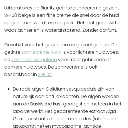
Laboratoires de Biarritz getinte zonnecrème gezicht
SPF50 beige is een fijne crème die snel door de huid
opgenomen wordt en niet plakt. Het laat geen witte
waas achter en is waterafstotend. Zonder parfum.
Geschikt voor het gezicht en de gevoelige huid. De
getinte
zonnecrème ivory
is voor lichtere huidtypes,
de
zonnecrème golden
voor meer gebruinde of
donkere huidtypes. De zonnecrème is ook
beschikbaar in
SPF 30
.
De rode algen Gelidium sesquipedale zijn van
nature rijk aan anti-oxidanten. De algen worden
aan de Baskische kust geoogst en meteen in het
labo verwerkt. Het gepatenteerde extract Alga-
Gorria bestaat uit de carotenoïdes (luteïne en
astaxanthine) en mycosporine-achtige