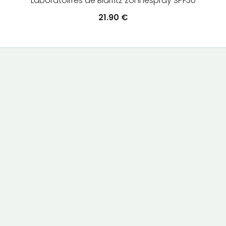
Laboratoirres de Biarritz zonnespray SPF30
21.90
€