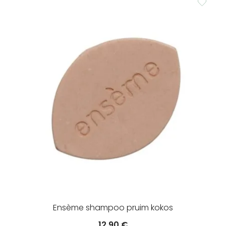
Ensème shampoo pruim kokos
12.90
€