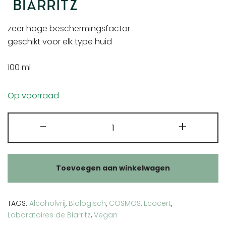
zeer hoge beschermingsfactor
geschikt voor elk type huid
100 ml
Op voorraad
Laboratoires
-
+
de
Biarritz
zonnemelk
Toevoegen aan winkelwagen
SPF50
aantal
TAGS:
Alcoholvrij
,
Biologisch
,
COSMOS
,
Ecocert
,
Laboratoires de Biarritz
,
Vegan