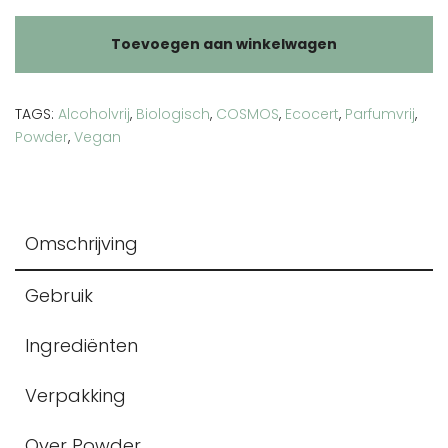
poo
Toevoegen aan winkelwagen
droogshampoo
aantal
TAGS:
Alcoholvrij
,
Biologisch
,
COSMOS
,
Ecocert
,
Parfumvrij
,
Powder
,
Vegan
Omschrijving
Gebruik
Ingrediënten
Verpakking
Over Powder