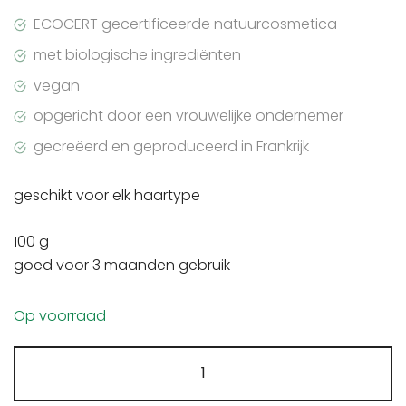
ECOCERT gecertificeerde natuurcosmetica
met biologische ingrediënten
vegan
opgericht door een vrouwelijke ondernemer
gecreëerd en geproduceerd in Frankrijk
geschikt voor elk haartype
100 g
goed voor 3 maanden gebruik
Op voorraad
Powder
haarmasker
no-