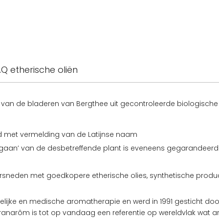
aantal
Q etherische oliën
tie van de bladeren van Bergthee uit gecontroleerde biologisch
d met vermelding van de Latijnse naam
aan’ van de desbetreffende plant is eveneens gegarandeerd (
t versneden met goedkopere etherische olies, synthetische prod
lijke en medische aromatherapie en werd in 1991 gesticht d
ranarôm is tot op vandaag een referentie op wereldvlak wat ar