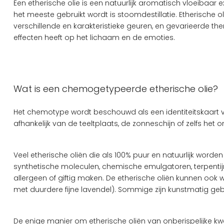
Een etherische olie is een natuurlijk aromatisch vloeibaar e
het meeste gebruikt wordt is stoomdestillatie. Etherische o
verschillende en karakteristieke geuren, en gevarieerde t
effecten heeft op het lichaam en de emoties.
Wat is een chemogetypeerde etherische olie?
Het chemotype wordt beschouwd als een identiteitskaart vo
afhankelijk van de teeltplaats, de zonneschijn of zelfs he
Veel etherische oliën die als 100% puur en natuurlijk wor
synthetische moleculen, chemische emulgatoren, terpentijn 
allergeen of giftig maken. De etherische oliën kunnen oo
met duurdere fijne lavendel). Sommige zijn kunstmatig geb
De enige manier om etherische oliën van onberispelijke kwali