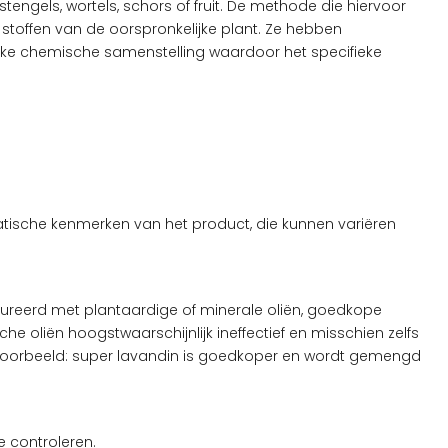
stengels, wortels, schors of fruit. De methode die hiervoor
e stoffen van de oorspronkelijke plant. Ze hebben
nieke chemische samenstelling waardoor het specifieke
atische kenmerken van het product, die kunnen variëren
atureerd met plantaardige of minerale oliën, goedkope
 oliën hoogstwaarschijnlijk ineffectief en misschien zelfs
ijvoorbeeld: super lavandin is goedkoper en wordt gemengd
e controleren.