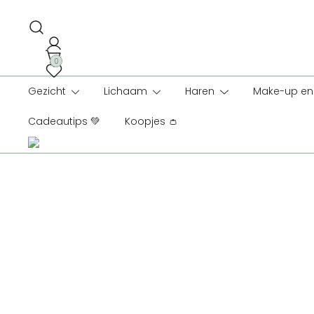
Ga
naar
de
inhoud
0
Gezicht
Lichaam
Haren
Make-up en 
Cadeautips 💚
Koopjes 👛