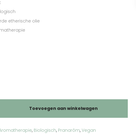
k
ologisch
de etherische olie
omatherapie
Toevoegen aan winkelwagen
)
Aromatherapie
,
Biologisch
,
Pranarôm
,
Vegan