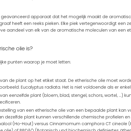
eavanceerd apparaat dat het mogelijk maakt de aromatische mo
aaf heeft een reeks pieken. Elke piek vertegenwoordigt een z
eve aandeel van elk van de aromatische moleculen van een ethe
ische olie is?
rijke punten waarop je moet letten:
n de plant op het etiket staat. De etherische olie moet worde
rbeeld: Eucalyptus radiata. Het is niet voldoende als er enkel 
 van eenzelfde plant (bloem, blad, stengel, schors, wortel, …) k
cificeren.
ng van een etherische olie van een bepaalde plant kan variëre
dezelfde plant kunnen verschillende chemische profielen en
lool (Ho-Hout) versus Cinnamomum camphora CT cineole (Ravin
olie) of BBDÄÖ (Botanisch und biochemisch definiertes ätheri