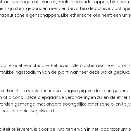
xtract verkregen uit planten, zoals bloeiende toppen, bladeren, 
liën zijn sterk geconcentreerd en bevatten de actieve vluchtig
herapeutische eigenschappen. Elke etherische olie heeft een u
or elke etherische olie. Het levert alle biochemische en arom
t ontwikkelingsstadium van de plant wanneer deze wordt geplukt.
den verkocht, zijn vaak gesneden, langwerpig, verdund en geden
of alcohol. Deze diepgaande veranderingen zullen de etherische
k worden gemengd met andere soortgelijke etherische oliën (b
leekt of opnieuw gekleurd.
teit te leveren, is door de kwaliteit ervan in het laboratorium t