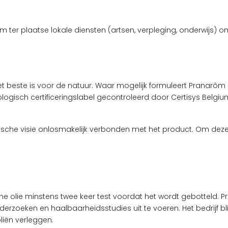
ōm ter plaatse lokale diensten (artsen, verpleging, onderwijs)
beste is voor de natuur. Waar mogelijk formuleert Pranarôm h
logisch certificeringslabel gecontroleerd door Certisys Belgiu
gische visie onlosmakelijk verbonden met het product. Om dez
ische olie minstens twee keer test voordat het wordt gebott
nderzoeken en haalbaarheidsstudies uit te voeren. Het bedrijf bl
iën verleggen.