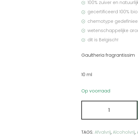
100% zuiver en natuurlij
gecertificeerd 100% bi
chemotype gedefinieer
wetenschappelijke ar
dit is Belgisch!
Gaultheria fragrantissim
10 ml
Op voorraad
Pranarôm
Bergthee
(wintergroen
etherische
TAGS:
Afvalvrij
,
Alcoholvrij
,
olie