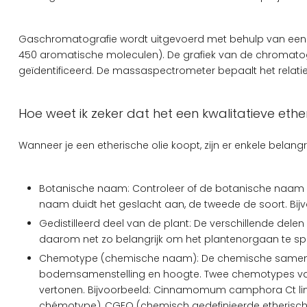
Gaschromatografie wordt uitgevoerd met behulp van een g
450 aromatische moleculen). De grafiek van de chromatogr
geïdentificeerd. De massaspectrometer bepaalt het relati
Hoe weet ik zeker dat het een kwalitatieve ether
Wanneer je een etherische olie koopt, zijn er enkele belang
Botanische naam: Controleer of de botanische naam va
naam duidt het geslacht aan, de tweede de soort. Bijvoo
Gedistilleerd deel van de plant: De verschillende delen
daarom net zo belangrijk om het plantenorgaan te spe
Chemotype (chemische naam): De chemische samenstelli
bodemsamenstelling en hoogte. Twee chemotypes van 
vertonen. Bijvoorbeeld: Cinnamomum camphora Ct lina
chémotype), CGEO (chemisch gedefinieerde etherische 