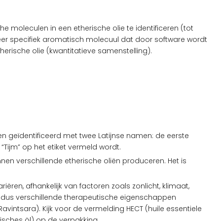
leculen in een etherische olie te identificeren (tot
eer specifiek aromatisch molecuul dat door software wordt
rische olie (kwantitatieve samenstelling).
n geïdentificeerd met twee Latijnse namen: de eerste
“Tijm” op het etiket vermeld wordt.
unnen verschillende etherische oliën produceren. Het is
n, afhankelijk van factoren zoals zonlicht, klimaat,
 dus verschillende therapeutische eigenschappen
tsara). Kijk voor de vermelding HECT (huile essentiele
sches öl) op de verpakking.