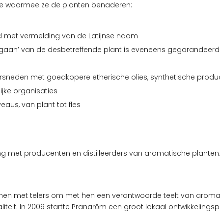
ie waarmee ze de planten benaderen:
d met vermelding van de Latijnse naam
aan’ van de desbetreffende plant is eveneens gegarandeerd (
t versneden met goedkopere etherische olies, synthetische prod
jke organisaties
eaus, van plant tot fles
 met producenten en distilleerders van aromatische planten.
 met telers om met hen een verantwoorde teelt van aromatisch
teit. In 2009 startte Pranarōm een ​​groot lokaal ontwikkelings