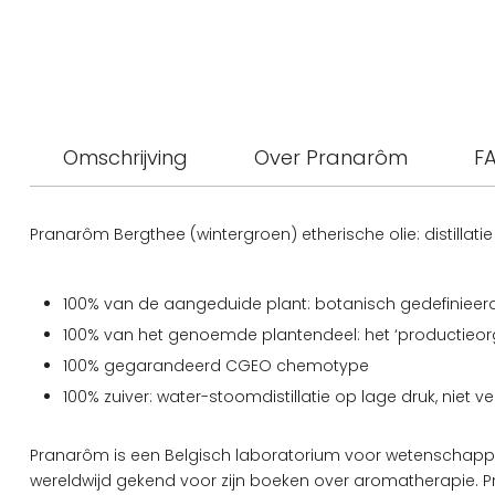
Omschrijving
Over Pranarôm
FA
Pranarôm Bergthee (wintergroen) etherische olie: distilla
100% van de aangeduide plant: botanisch gedefinieer
100% van het genoemde plantendeel: het ‘productieorg
100% gegarandeerd CGEO chemotype
100% zuiver: water-stoomdistillatie op lage druk, nie
Pranarôm is een Belgisch laboratorium voor wetenschappe
wereldwijd gekend voor zijn boeken over aromatherapie. P