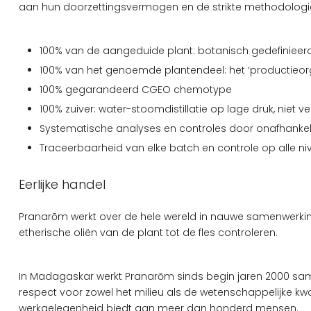
aan hun doorzettingsvermogen en de strikte methodolog
100% van de aangeduide plant: botanisch gedefinieer
100% van het genoemde plantendeel: het ‘productieorg
100% gegarandeerd CGEO chemotype
100% zuiver: water-stoomdistillatie op lage druk, nie
Systematische analyses en controles door onafhankeli
Traceerbaarheid van elke batch en controle op alle niv
Eerlijke handel
Pranarōm werkt over de hele wereld in nauwe samenwerking
etherische oliën van de plant tot de fles controleren.
In Madagaskar werkt Pranarōm sinds begin jaren 2000 samen
respect voor zowel het milieu als de wetenschappelijke kwali
werkgelegenheid biedt aan meer dan honderd mensen.