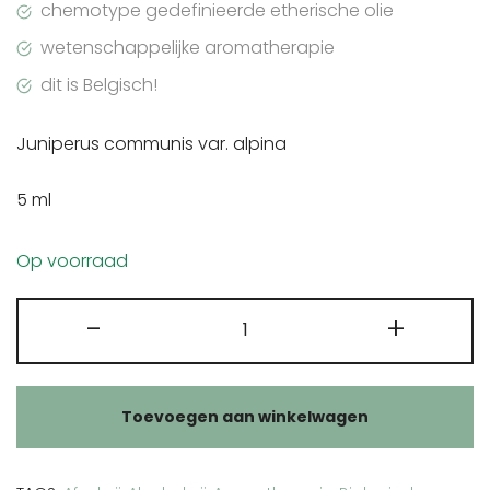
chemotype gedefinieerde etherische olie
wetenschappelijke aromatherapie
dit is Belgisch!
Juniperus communis var. alpina
5 ml
Op voorraad
Pranarôm
-
+
Jeneverbes
etherische
olie
Toevoegen aan winkelwagen
aantal