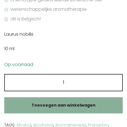
wetenschappelijke aromatherapie
dit is Belgisch!
Laurus nobilis
10 ml
Op voorraad
Pranarôm
Laurier
etherische
olie
Toevoegen aan winkelwagen
aantal
TAGS:
Afvalvrij
,
Alcoholvrij
,
Aromatherapie
,
Pranarôm
,