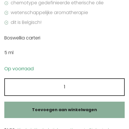
chemotype gedefinieerde etherische olie
wetenschappelijke aromatherapie
dit is Belgisch!
Boswellia carteri
5 ml
Op voorraad
Pranarôm
Wierook
etherische
olie
Toevoegen aan winkelwagen
aantal