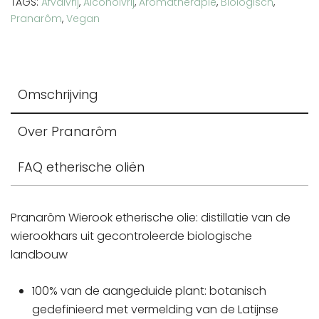
TAGS:
Afvalvrij
,
Alcoholvrij
,
Aromatherapie
,
Biologisch
,
Pranarôm
,
Vegan
Omschrijving
Over Pranarôm
FAQ etherische oliën
Pranarôm Wierook etherische olie: distillatie van de
wierookhars uit gecontroleerde biologische
landbouw
100% van de aangeduide plant: botanisch
gedefinieerd met vermelding van de Latijnse