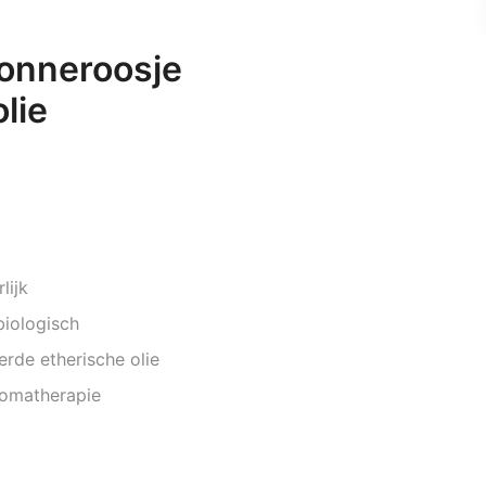
onneroosje
lie
lijk
biologisch
rde etherische olie
romatherapie