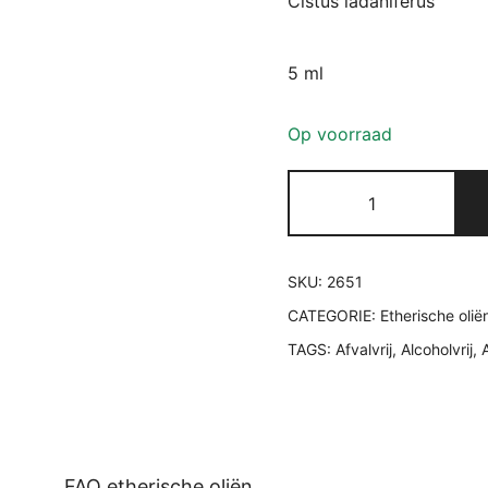
Cistus ladaniferus
5 ml
Op voorraad
Pranarôm
Zonneroosje
etherische
olie
SKU:
2651
aantal
CATEGORIE:
Etherische olië
TAGS:
Afvalvrij
,
Alcoholvrij
,
FAQ etherische oliën