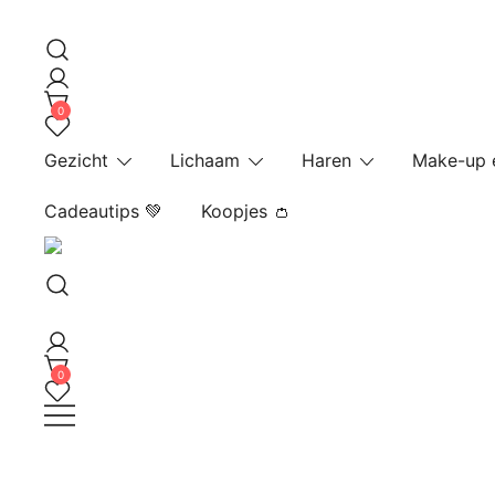
Ga
naar
de
inhoud
0
Gezicht
Lichaam
Haren
Make-up 
Cadeautips 💚
Koopjes 👛
0