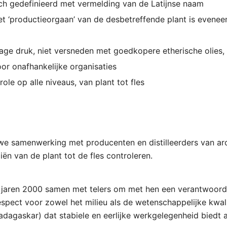
ch gedefinieerd met vermelding van de Latijnse naam
 ‘productieorgaan’ van de desbetreffende plant is evenee
 lage druk, niet versneden met goedkopere etherische olies
or onafhankelijke organisaties
le op alle niveaus, van plant tot fles
we samenwerking met producenten en distilleerders van ar
iën van de plant tot de fles controleren.
jaren 2000 samen met telers om met hen een verantwoorde
 respect voor zowel het milieu als de wetenschappelijke kwali
Madagaskar) dat stabiele en eerlijke werkgelegenheid bied