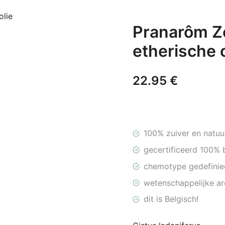
olie
Pranarôm Z
etherische o
22.95
€
100% zuiver en natuur
gecertificeerd 100% 
chemotype gedefiniee
wetenschappelijke a
dit is Belgisch!